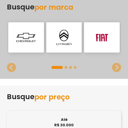
Busque
por marca
templates.template-01.components.carousel.texts
temp
Busque
por preço
Até
R$ 30.000