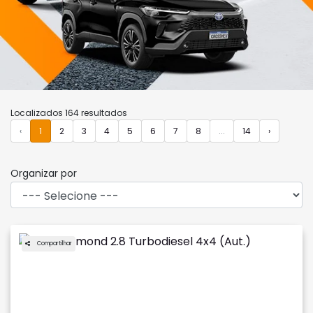
Localizados 164 resultados
‹
1
2
3
4
5
6
7
8
...
14
›
Organizar por
Compartilhar