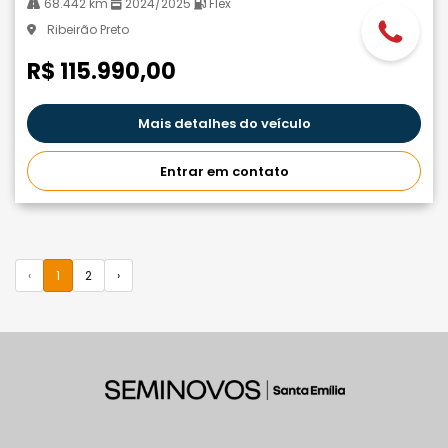
68.442 km
2024/2025
Flex
Ribeirão Preto
R$ 115.990,00
Mais detalhes do veículo
Entrar em contato
‹
1
2
›