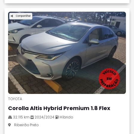
Compartilhar
TOYOTA
Corolla Altis Hybrid Premium 1.8 Flex
32.115 km
2024/2024
Híbrido
Ribeirão Preto