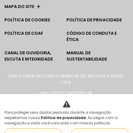
MAPA DO SITE
POLÍTICA DE COOKIES
POLÍTICA DE PRIVACIDADE
POLÍTICA DE COAF
CÓDIGO DE CONDUTA E
ÉTICA
CANAL DE OUVIDORIA,
MANUAL DE
ESCUTA E INTEGRIDADE
SUSTENTABILIDADE
SANTA EMILIA MOTORS-COMERCIAL DE VEICULOS E PECAS
LTDA
CNPJ: 03.870.341/0001-06
Para proteger seus dados pessoais durante a navegação
No trânsito, enxergar o outro salva vidas.
respeitamos nossa
Política de privacidade
. Ao seguir com a
navegação e visita você concorda com nossas políticas.